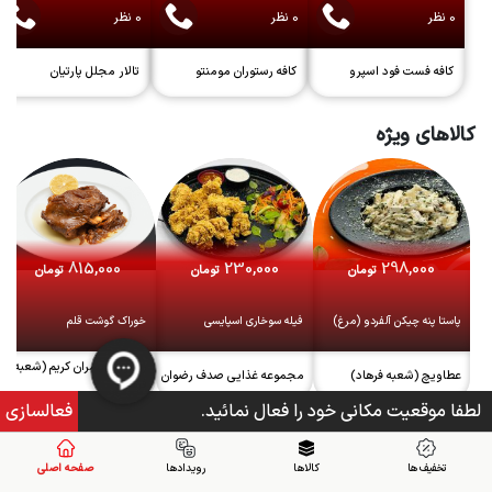
0
نظر
0
نظر
0
نظر
کافه فست فود اسپرو
کافه رستوران مومنتو
تالار مجلل پارتیان
کالاهای ویژه
815,000
230,000
298,000
تومان
تومان
تومان
پاستا پنه چیکن آلفردو (مرغ)
فیله سوخاری اسپایسی
خوراک گوشت قلم
رستوران پسران کریم (شعبه
عطاویچ (شعبه فرهاد)
مجموعه غذایی صدف رضوان
فرهاد)
لطفا موقعیت مکانی خود را فعال نمائید.
فعالسازی
تخفیف های ویژه
تخفیف ها
کالاها
رویدادها
صفحه اصلی
%
10