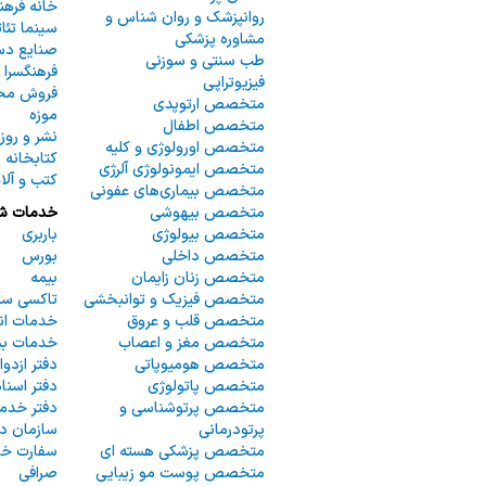
خانه فره
ات
روانپزشک و روان شناس و
سینما تئات
ک
مشاوره پزشکی
نی
صنایع دس
طب سنتی و سوزنی
فرهنگسرا
فیزیوتراپی
فروش مح
متخصص ارتوپدی
موزه
متخصص اطفال
نشر و روز
متخصص اورولوژی و کلیه
کتابخانه
متخصص ایمونولوژی آلرژی
کتب و آل
س
متخصص بیماری‌های عفونی
ا
متخصص بیهوشی
خدمات ش
متخصص بیولوژی
باربری
متخصص داخلی
بورس
متخصص زنان زایمان
بیمه
متخصص فیزیک و توانبخشی
تاکسی سرو
متخصص قلب و عروق
خدمات انب
متخصص مغز و اعصاب
خدمات بس
ره
متخصص هومیوپاتی
دفتر ازدو
متخصص پاتولوژی
دفتر اسنا
متخصص پرتوشناسی و
دفتر خدما
پرتودرمانی
سازمان د
متخصص پزشکی هسته ای
سفارت خا
متخصص پوست مو زیبایی
صرافی