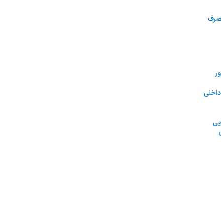
مصرف
ر
داخلی
یی