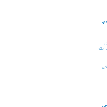
دای
یش
ی پزی
گری
طی