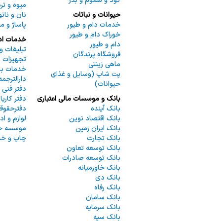
کود و سموم و بذر
میوه و تره
حیوانات و نباتات
نان و نان
خدمات دام و طیور
پاساژ و م
خوراک دام و طیور
خدمات اد
دام و طیور
تبلیغات و 
فروشگاه پرندگان
تجهیزات 
ماهی زینتی
خدمات باز
پت شاپ (وسايل و غذاى
دارالترجمه
حيوانات)
دفتر فنی
بانک و موسسات مالی اعتباری
دفتر کاریا
بانک آینده
دفترحقوقی
بانک اقتصاد نوین
لوازم و اد
بانک ایران زمین
موسسه حس
بانک تجارت
چاپ و خد
بانک توسعه تعاون
بانک توسعه صادرات
بانک خاورمیانه
بانک دی
بانک رفاه
بانک سامان
بانک سرمایه
بانک سپه