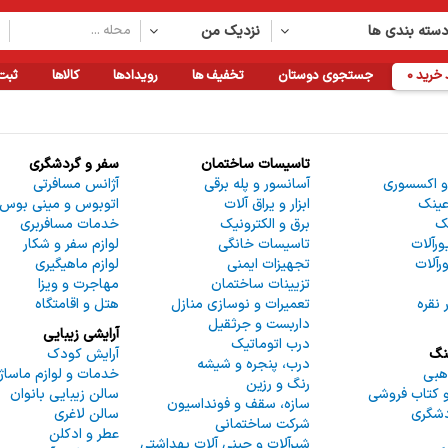
سته بندی ها
نزدیک من
خرید
0
جستجوی دوستان
تخفیف ها
رویدادها
کالاها
ثبت
تاسیسات ساختمان
سفر و گردشگری
و اکسسوری
آسانسور و پله برقی
آژانس مسافرتی
عینک
ابزار و یراق آلات
اتوبوس و مینی بوس ک
نک
برق و الکترونیک
خدمات مسافربری
رآلات
تاسیسات خانگی
لوازم سفر و شکار
رآلات
تجهیزات ایمنی
لوازم ماهیگیری
تزیینات ساختمان
مهاجرت و ویزا
 نقره
تعمیرات و نوسازی منازل
هتل و اقامتگاه
داربست و جرثقیل
آرایشی زیبایی
درب اتوماتیک
نگ
آرایش کودک
درب، پنجره و شیشه
هبی
خدمات و لوازم ماساژ
رنگ و رزین
و کتاب فروشی
سالن زیبایی بانوان
سازه، سقف و فونداسیون
دشگری
سالن لاغری
شرکت ساختمانی
عطر و ادکلن
شیرآلات و چینی آلات بهداشتی