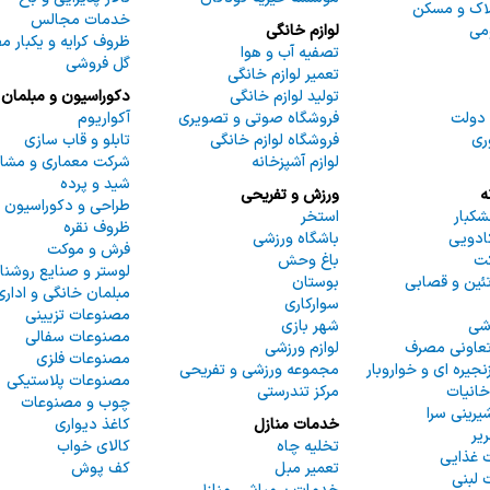
لاک و مسکن
خدمات مجالس
می
لوازم خانگی
ظروف کرایه و یکبار 
تصفیه آب و هوا
گل فروشی
تعمیر لوازم خانگی
تولید لوازم خانگی
دکوراسیون و مبلمان
دولت
فروشگاه صوتی و تصویری
آکواریوم
ری
فروشگاه لوازم خانگی
تابلو و قاب سازی
لوازم آشپزخانه
شرکت معماری و مشاو
شید و پرده
ه
ورزش و تفریحی
طراحی و دکوراسیون 
شکبار
استخر
ظروف نقره
ادویی
باشگاه ورزشی
فرش و موکت
کت
باغ وحش
لوستر و صنایع روشنا
ئین و قصابی
بوستان
مبلمان خانگی و اداری
سوارکاری
مصنوعات تزیینی
شی
شهر بازی
مصنوعات سفالی
تعاونی مصرف
لوازم ورزشی
مصنوعات فلزی
نجیره ای و خواروبار
مجموعه ورزشی و تفریحی
مصنوعات پلاستیکی
خانیات
مرکز تندرستی
چوب و مصنوعات
یرینی سرا
خدمات منازل
کاغذ دیواری
ریر
تخلیه چاه
کالای خواب
 غذایی
تعمیر مبل
کف پوش
لبنی