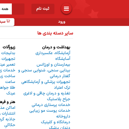
ثبت نام
همه د
ورود
سبد 
سایر دسته بندی ها
بهداشت و درمان
زیورآلات
ب
آزمایشگاه، عکسبرداری
بدلیجات 
ر
آسایشگاه
تجهیزات 
بیمارستان و اورژانس
تعمیر عی
بینایی سنجی، شنوایی سنجی و
خدمات زیو
گفتار درمانی
ساخت زیو
تجهیزات پزشکی و آزمایشگاهی
ساعت
انات
ترک اعتیاد
طلا جواهر
اب
تغذیه و درمان چاقی و لاغری
عینک
 و
جراح پلاستیک
هنر و فره
خدمات پرستاری درمانی
اماکن مذ
خدمات پوست مو زیبایی
انتشارات 
داروخانه
جاذبه گر
درمانگاه و کلینیک
حکاکی
دندان پزشک