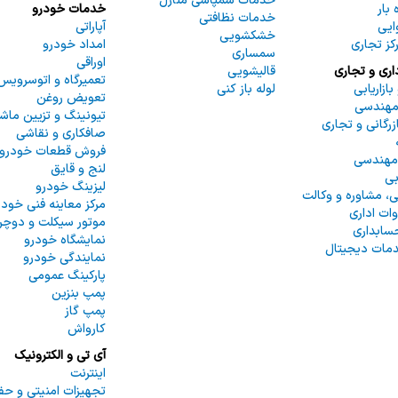
خدمات سمپاشی منازل
 بار
خدمات خودرو
خدمات نظافتی
وایی
آپاراتی
خشکشویی
رکز تجاری
امداد خودرو
سمساری
اوراقی
اری و تجاری
قالیشویی
تعمیرگاه و اتوسرویس
بازاریابی
لوله باز کنی
تعویض روغن
مهندسی
تیونینگ و تزیین ماش
رگانی و تجاری
صافکاری و نقاشی
فروش قطعات خودرو
 مهندسی
لنج و قایق
بی
لیزینگ خودرو
، مشاوره و وکالت
مرکز معاینه فنی خودر
وات اداری
موتور سیکلت و دوچر
ابداری
نمایشگاه خودرو
مات دیجیتال
نمایندگی خودرو
پارکینگ عمومی
پمپ بنزین
پمپ گاز
کارواش
آی تی و الکترونیک
اینترنت
تجهیزات امنیتی و حف