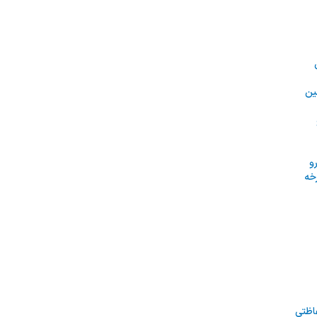
ین
و
خه
اظتی