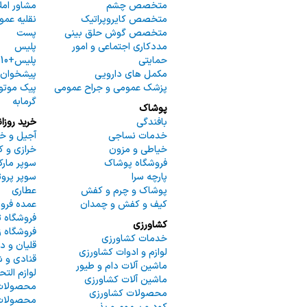
متخصص چشم
مشاور ام
متخصص کایروپراتیک
نقلیه عمو
ما
متخصص گوش حلق بینی
پست
مددکاری اجتماعی و امور
پلیس
حمایتی
پلیس+10
مکمل های دارویی
پیشخوان 
پزشک عمومی و جراح عمومی
پیک موتو
گرمابه
پوشاک
بافندگی
خرید روزان
خدمات نساجی
آجیل و خ
خیاطی و مزون
خرازی و ک
فروشگاه پوشاک
سوپر مار
پارچه سرا
سوپر پروت
پوشاک و چرم و کفش
عطاری
کیف و کفش و چمدان
عمده فرو
فروشگاه 
کشاورزی
فروشگاه ز
خدمات کشاورزی
قلیان و د
لوازم و ادوات کشاورزی
قنادی و ش
ماشین آلات دام و طیور
لوازم التح
ماشین آلات کشاورزی
محصولات
محصولات کشاورزی
محصولات 