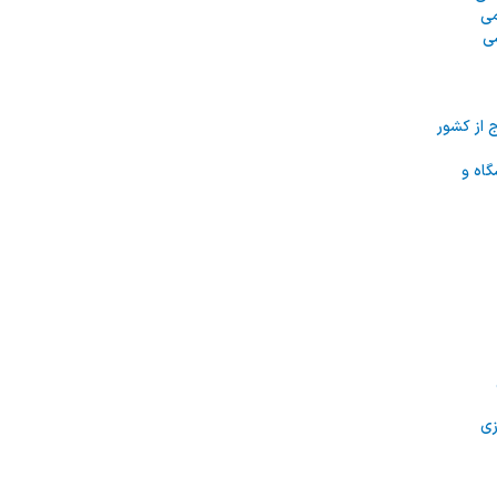
می
ی
از کشور
اه و
زی