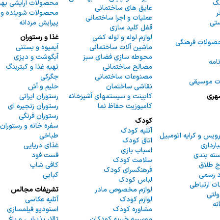
نگ
محصولات آرایشی به
عایق های ساختمانی
ر
محصولات شوینده و پ
عملیات و اجرا ساختمانی
تی
پیرایش مردانه
قفل کلید سازی
لوازم لوله و لوله کشی
غذا و رستوران
صولات فرهنگی
ماشین آلات ساختمانی
آبمیوه و بستنی
محوطه سازی فضای سبز
آبگوشت و دیزی
نامه
مصالح ساختمانی
تهیه غذا و کیترینگ
مصنوعات ساختمانی
جگرکی
ات موسیقی
نقاشی ساختمان
حلیم و آش
هری
کابینت و سیستمهای آشپزخانه
رستوران ایرانی
کامپوزیت حفاظ نما
رستوران زنجیره ای
رستوران فرنگی
کودک
سفره خانه و رستوران
آتلیه کودک
یس و کرایه اتومبیل
طباخی
اتاق کودک
ارداری
غذای دریایی
اسباب بازی
ته بندی
فست فود
سلامت کودک
اج طلاق
کافی شاپ
فرهنگسرای کودک
د رسمی
کبابی
لباس كودك
ت ارتباطی
لوازم مخصوص مادر
تشریفات مجالس
ولتی
لوازم کودک
آتلیه عکاسی
نه
مشاوره کودک
استودیو فیلمسازی
موسسه خیریه کودکان
تالار پذیرایی و باغ