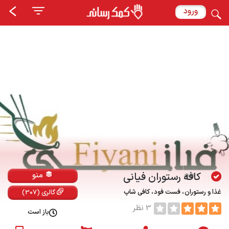
ورود
کافه رستوران فیانی
منو
غذا و رستوران
فست فود
کافی شاپ
گالری (307)
3 نظر
باز است