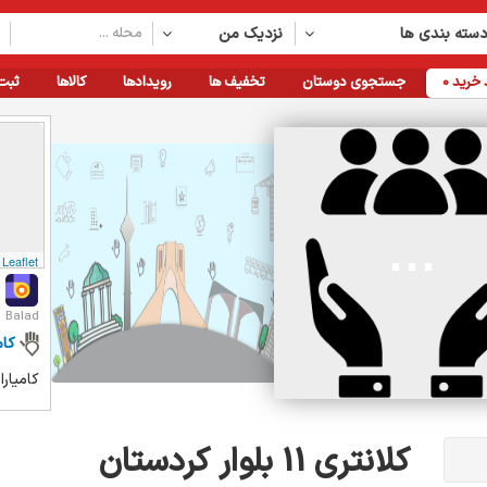
سته بندی ها
نزدیک من
خرید
0
جستجوی دوستان
تخفیف ها
رویدادها
کالاها
ثبت
Leaflet
Balad
کام
کامیارا
کلانتری 11 بلوار کردستان