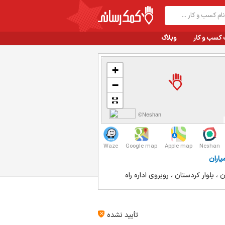
 کسب و کار
وبلاگ
+
−
©Neshan
Waze
Google map
Apple map
Neshan
یاران
ن ، بلوار کردستان ، روبروی اداره راه
تأیید نشده