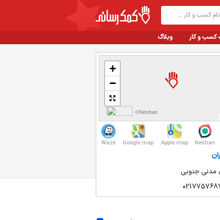
 کسب و کار
وبلاگ
+
−
©Neshan
Waze
Google map
Apple map
Neshan
ان
 مدنی جنوبی
021775768