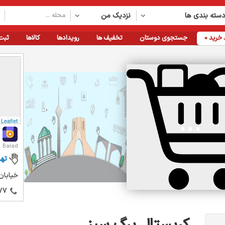
سته بندی ها
نزدیک من
خرید
0
جستجوی دوستان
تخفیف ها
رویدادها
کالاها
ثبت
Leaflet
Balad
تهر
خیابان
77