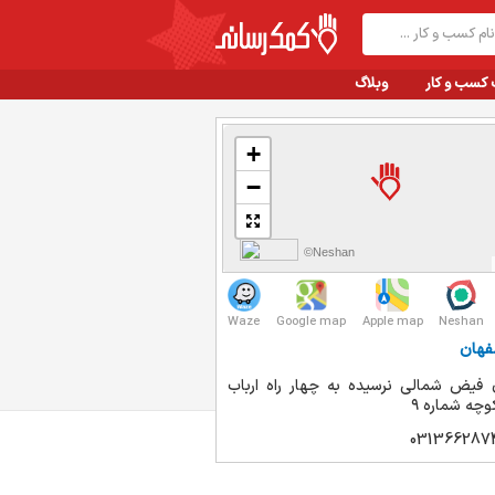
 کسب و کار
وبلاگ
+
−
©Neshan
Waze
Google map
Apple map
Neshan
فهان
 فیض شمالى نرسيده به چهار راه ارباب
چه شماره ٩
031366287