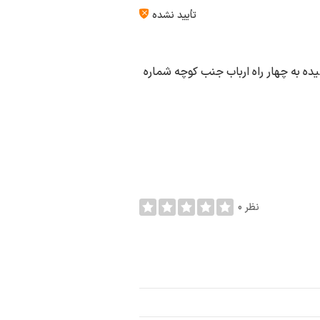
تأیید نشده
ه به چهار راه ارباب جنب كوچه شماره
0 نظر