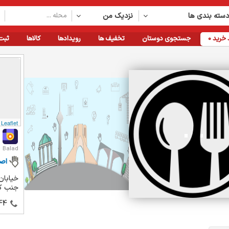
سته بندی ها
نزدیک من
خرید
0
جستجوی دوستان
تخفیف ها
رویدادها
کالاها
ثبت
Leaflet
Balad
اص
خیابان
جنب كو
44