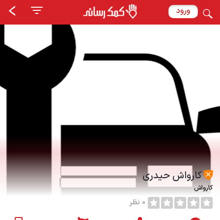
ورود
کارواش حیدری
کارواش
0 نظر