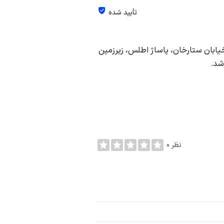
تأیید شده
ادقیه، خیابان ستارخان، پاساژ اطلس، زیرزمین
0 نظر