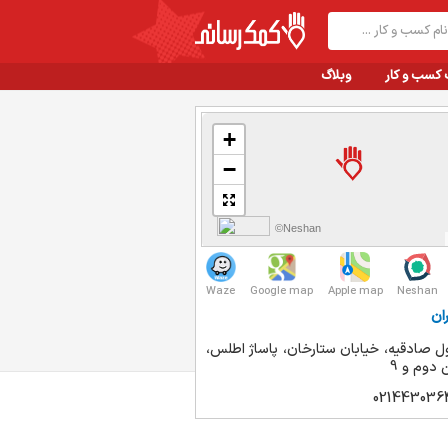
 کسب و کار
وبلاگ
+
−
©Neshan
Waze
Google map
Apple map
Neshan
ان
ول صادقیه، خیابان ستارخان، پاساژ اطلس،
 دوم و 9
021443036