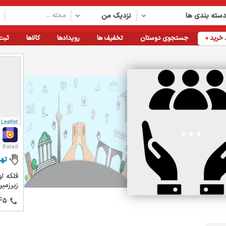
سته بندی ها
نزدیک من
خرید
0
جستجوی دوستان
تخفیف ها
رویدادها
کالاها
ثبت
Leaflet
Balad
تهر
فلکه ا
زیرزمین
45