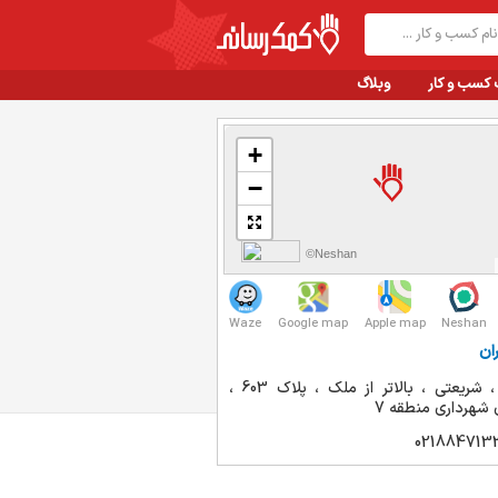
 کسب و کار
وبلاگ
+
−
©Neshan
Waze
Google map
Apple map
Neshan
ان
تهران ، شریعتی ، بالاتر از ملک ، پلاک 603 ،
 شهرداری منطقه 7
021884713