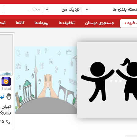
سته بندی ها
نزدیک من
خرید
0
جستجوی دوستان
تخفیف ها
رویدادها
کالاها
ثبت
Leaflet
Balad
تهر
روبروی
35