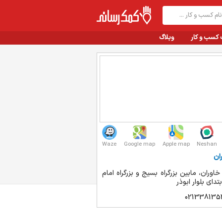
 کسب و کار
وبلاگ
Waze
Google map
Apple map
Neshan
ان
 خاوران، مابین بزرگراه بسیج و بزرگراه امام
بتدای بلوار ابوذر
021338135