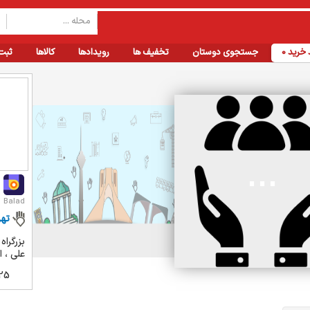
خرید
0
جستجوی دوستان
تخفیف ها
رویدادها
کالاها
ثبت
Balad
تهر
بزرگراه
علی ، ا
25