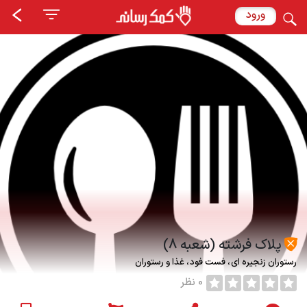
ورود
پلاک فرشته (شعبه 8)
رستوران زنجیره ای
فست فود
غذا و رستوران
0 نظر