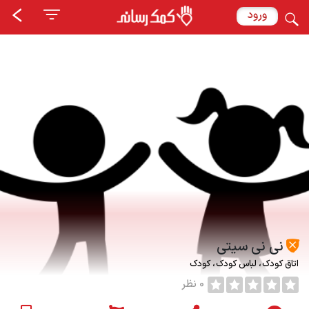
ورود
نی نی سیتی
اتاق کودک
لباس كودك
کودک
0 نظر