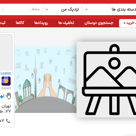
سته بندی ها
نزدیک من
خرید
0
جستجوی دوستان
تخفیف ها
رویدادها
کالاها
ثبت
Leaflet
Balad
تهر
تهران 
77، طبقه 3
07