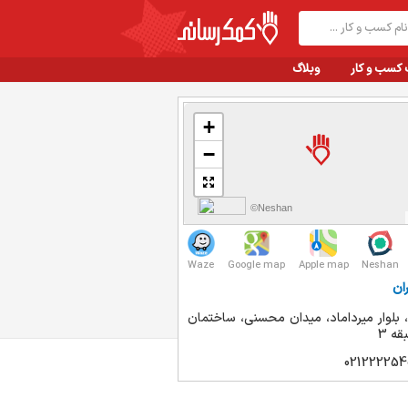
 کسب و کار
وبلاگ
+
−
©Neshan
Waze
Google map
Apple map
Neshan
ان
، بلوار میرداماد، میدان محسنی، ساختمان
021222254