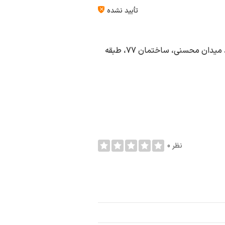
تأیید نشده
نگارخانه نیازی در شهر تهران به آدرس تهران ، بلوار میرداماد، میدان محسنی، ساختمان 77، طبقه
0 نظر