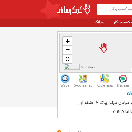
 کسب و کار
وبلاگ
+
−
©Neshan
Waze
Google map
Apple map
Neshan
ان
یابان تبرک، پلاک 4، طبقه اول
021220959