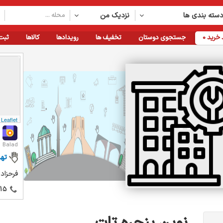
سته بندی ها
نزدیک من
خرید
0
جستجوی دوستان
تخفیف ها
رویدادها
کالاها
ثبت
Leaflet
Balad
تهر
فرحزاد، خ
15