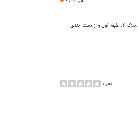
تأیید نشده
نوین پنجره تات در شهر تهران به آدرس فرحزاد، خیابان تبرک، پلاک 4، طبقه اول و از دسته بندی
0 نظر