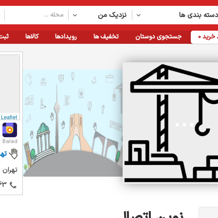
سته بندی ها
نزدیک من
خرید
0
جستجوی دوستان
تخفیف ها
رویدادها
کالاها
ثبت
Leaflet
Balad
تهر
تهران 
63