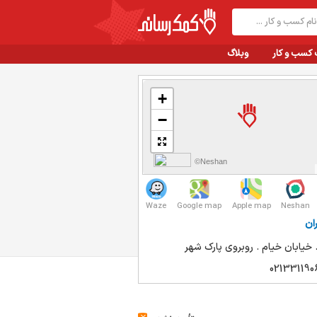
 کسب و کار
وبلاگ
+
−
©Neshan
Waze
Google map
Apple map
Neshan
ان
. خیابان خیام . روبروی پارک شهر
021331190