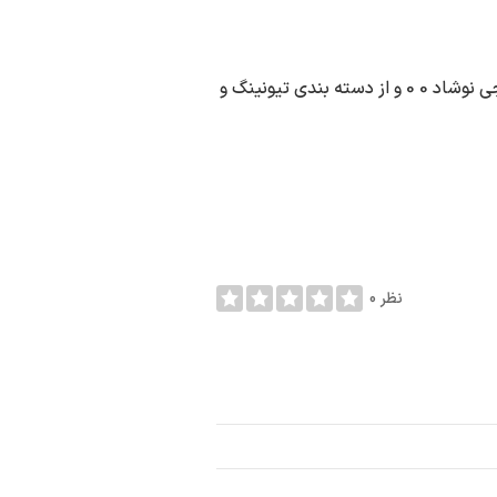
نقاشی انواع خودرو در شهر جم به آدرس جم روستای بهر حاجی نوشاد 0 0 و از دسته بندی تیونینگ و
0 نظر