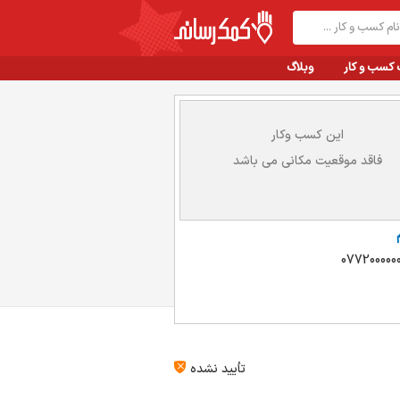
 کسب و کار
وبلاگ
این کسب وکار
فاقد موقعیت مکانی می باشد
077200000
تأیید نشده