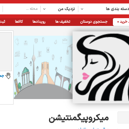
سته بندی ها
نزدیک من
خرید
0
جستجوی دوستان
تخفیف ها
رویدادها
کالاها
ثبت
جم
میکروپیگمنتیشن