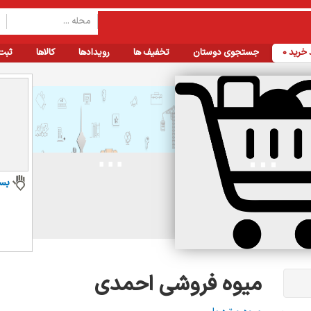
خرید
0
جستجوی دوستان
تخفیف ها
رویدادها
کالاها
ثبت
بس
میوه فروشی احمدی