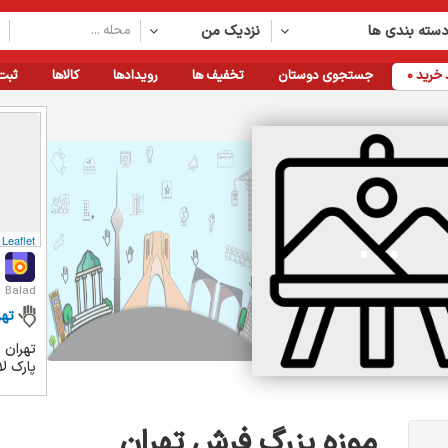
سته بندی ها
نزدیک من
خرید
0
جستجوی دوستان
تخفیف ها
رویدادها
کالاها
ثبت
Leaflet
Balad
تهر
تهران 
پارک لا
موزه بزرگ فرش تهران