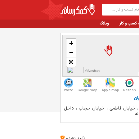
 کسب و کار
وبلاگ
+
−
©Neshan
Waze
Google map
Apple map
Neshan
ان
، خیابان فاطمی ، خیابان حجاب ، داخل
له
تأیید نشده