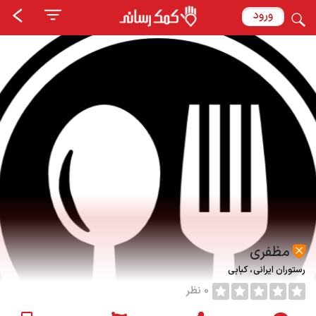
ورود
مظفری
رستوران ایرانی
کبابی
0 نظر