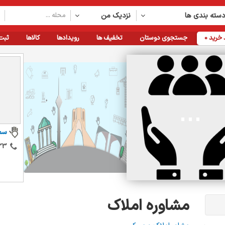
سته بندی ها
نزدیک من
خرید
0
جستجوی دوستان
تخفیف ها
رویدادها
کالاها
ثبت
سم
33
مشاوره املاک