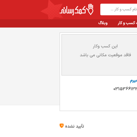
 کسب و کار
وبلاگ
این کسب وکار
فاقد موقعیت مکانی می باشد
یرم
031536613
تأیید نشده