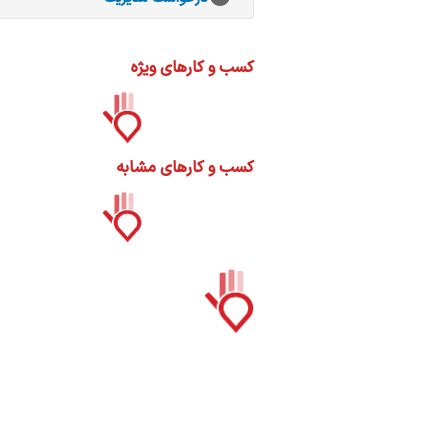
ات
ک
نی
کسب و کارهای ویژه
کسب و کارهای مشابه
س
ا
ره