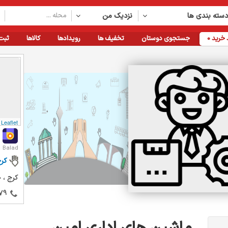
سته بندی ها
نزدیک من
خرید
0
جستجوی دوستان
تخفیف ها
رویدادها
کالاها
ثبت
Leaflet
Balad
کر
کرج ، 
79