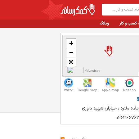
 کسب و کار
وبلاگ
+
−
©Neshan
Waze
Google map
Apple map
Neshan
ج
جاده ملارد ، خیابان شهید داوری
026366761