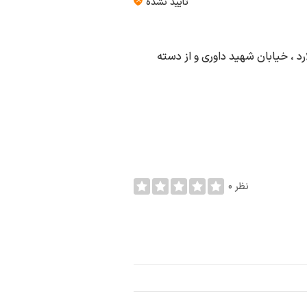
تأیید نشده
د ، خیابان شهید داوری و از دسته
0 نظر