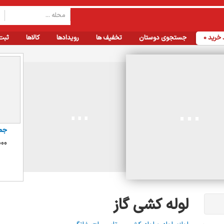
خرید
0
جستجوی دوستان
تخفیف ها
رویدادها
کالاها
ثبت
جم
00
لوله کشی گاز