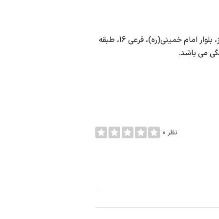
لوله کشی گاز خانگی بیابانی در شهر جم به آدرس ریز، شهر ریز، بلوار امام خمینی(ره)، فرعی 16، طبقه
گی می باشد.
0 نظر