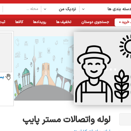
سته بندی ها
نزدیک من
خرید
0
جستجوی دوستان
تخفیف ها
رویدادها
کالاها
ثبت
بس
لوله واتصالات مستر پایپ