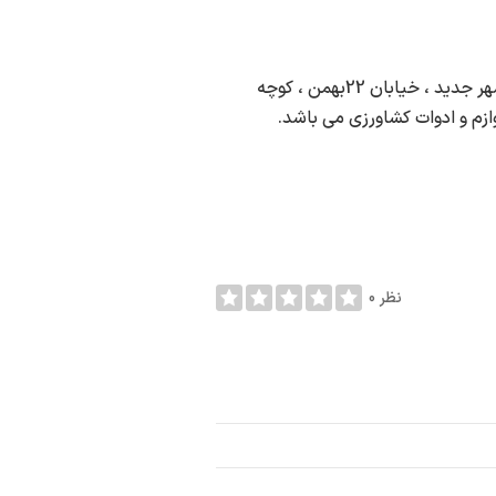
لوله واتصالات مستر پایپ در شهر بستک به آدرس بستک ، شهر جدید ، خیابان 22بهمن ، کوچه
ازم و ادوات کشاورزی می باشد.
0 نظر