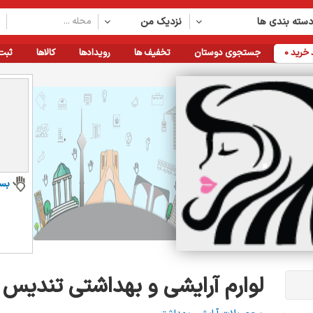
سته بندی ها
نزدیک من
خرید
0
جستجوی دوستان
تخفیف ها
رویدادها
کالاها
ثبت
بس
لوارم آرایشی و بهداشتی تندیس