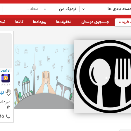
سته بندی ها
نزدیک من
خرید
0
جستجوی دوستان
تخفیف ها
رویدادها
کالاها
ثبت
Leaflet
Balad
تهر
میرداما
12
15