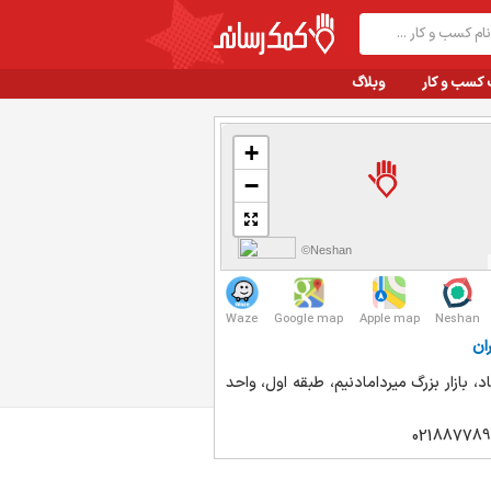
 کسب و کار
وبلاگ
+
−
©Neshan
Waze
Google map
Apple map
Neshan
ان
د، بازار بزرگ میردامادنیم، طبقه اول، واحد
021887789