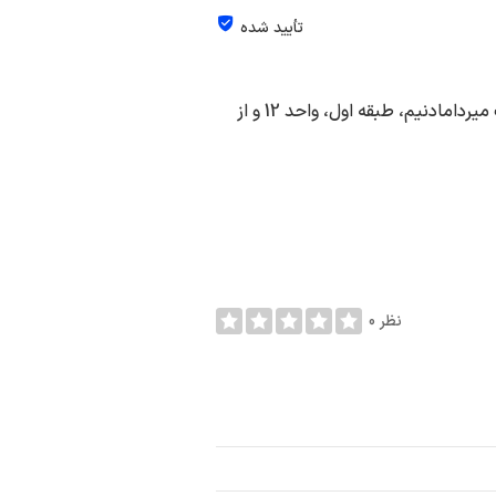
تأیید شده
فست فود آلفافود در شهر تهران به آدرس میرداماد، بازار بزرگ میردامادنیم، طبقه اول، واحد 12 و از
0 نظر