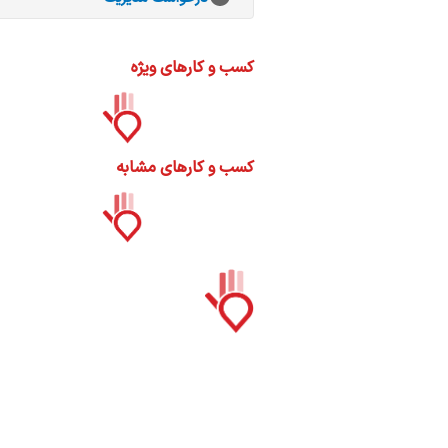
ات
ک
نی
کسب و کارهای ویژه
کسب و کارهای مشابه
س
ا
ره