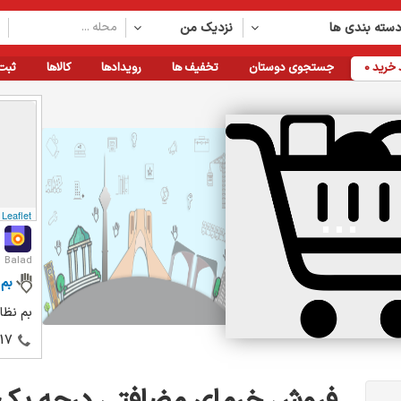
سته بندی ها
نزدیک من
خرید
0
جستجوی دوستان
تخفیف ها
رویدادها
کالاها
ثبت
Leaflet
Balad
بم
بم نظا
17