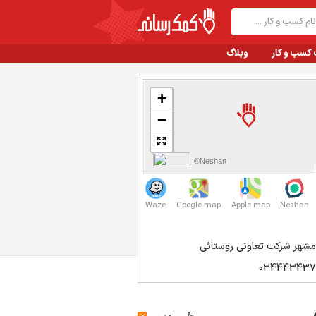
 کسب و کار
وبلاگ
+
−
©Neshan
Waze
Google map
Apple map
Neshan
مشهر شركت تعاوني روستائي
034443437