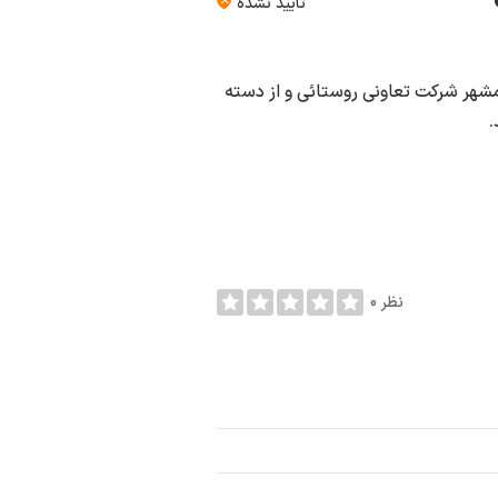
تأیید نشده
شهر شركت تعاوني روستائي و از دسته
.
0 نظر