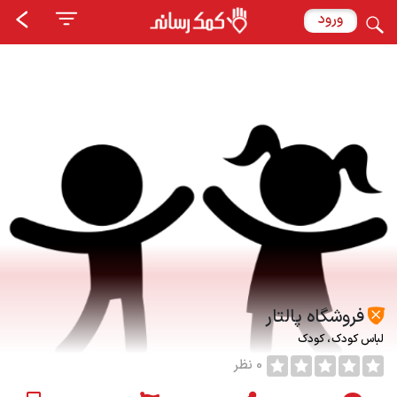
ورود
فروشگاه پالتار
لباس كودك
کودک
0 نظر