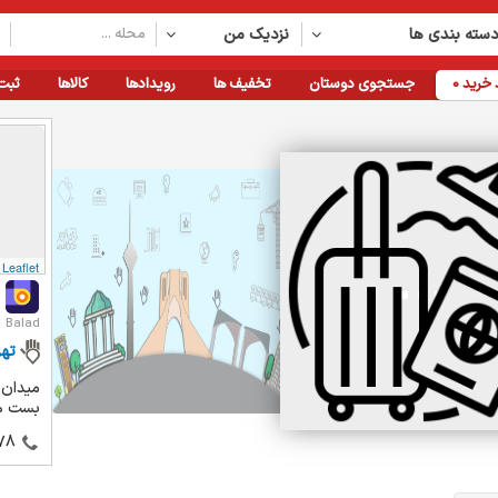
سته بندی ها
نزدیک من
خرید
0
جستجوی دوستان
تخفیف ها
رویدادها
کالاها
ثبت
Leaflet
Balad
تهر
میدان 
بست هنر
78