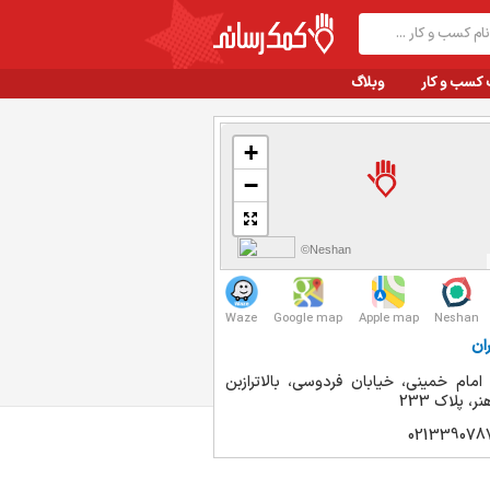
 کسب و کار
وبلاگ
+
−
©Neshan
Waze
Google map
Apple map
Neshan
ان
امام خمینی، خیابان فردوسی، بالاترازبن
، پلاک 233
021339078