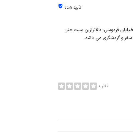
تأیید شده
ابان فردوسی، بالاترازبن بست هنر،
0 نظر