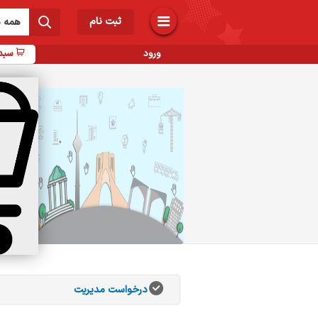
ثبت نام
همه د
ورود
سبد 
ب
ر
انات
اب
 و
درخواست مدیریت