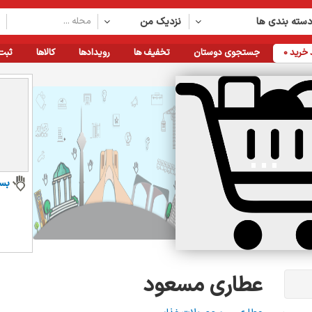
سته بندی ها
نزدیک من
خرید
0
جستجوی دوستان
تخفیف ها
رویدادها
کالاها
ثبت
بس
عطاری مسعود