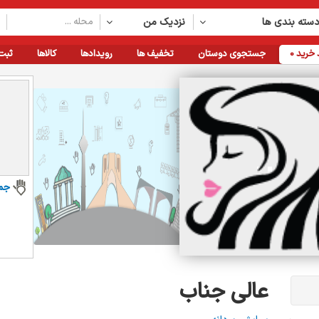
سته بندی ها
نزدیک من
خرید
0
جستجوی دوستان
تخفیف ها
رویدادها
کالاها
ثبت
جم
عالی جناب