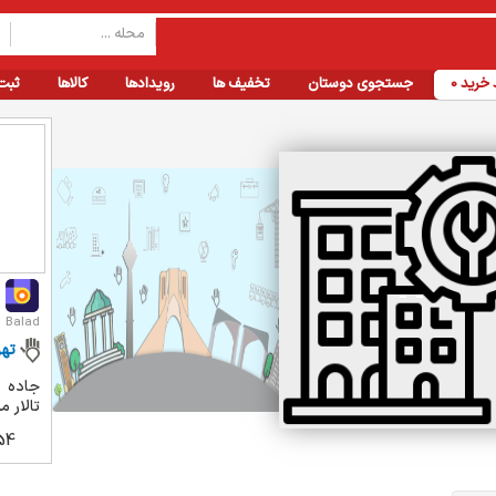
خرید
0
جستجوی دوستان
تخفیف ها
رویدادها
کالاها
ثبت
Balad
تهر
جاده م
تالار م
54