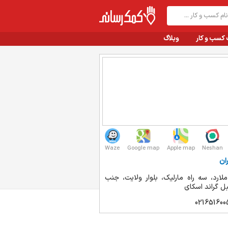
 کسب و کار
وبلاگ
Waze
Google map
Apple map
Neshan
ان
لارد، سه راه مارلیک، بلوار ولایت، جنب
بل گراند اسکای
021651600