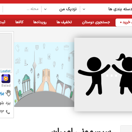
سته بندی ها
نزدیک من
خرید
0
جستجوی دوستان
تخفیف ها
رویدادها
کالاها
ثبت
Leaflet
Balad
یزد
یزد بل
73