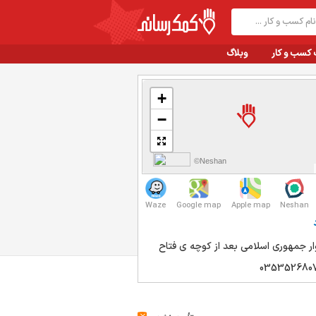
 کسب و کار
وبلاگ
+
−
©Neshan
Waze
Google map
Apple map
Neshan
وار جمهوری اسلامی بعد از کوچه ی فتاح
035352680