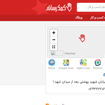
 کسب و کار
وبلاگ
+
−
©Neshan
Waze
Google map
Apple map
Neshan
ج
ابان شهید بهشتی بعد از میدان شهد ا
026322202