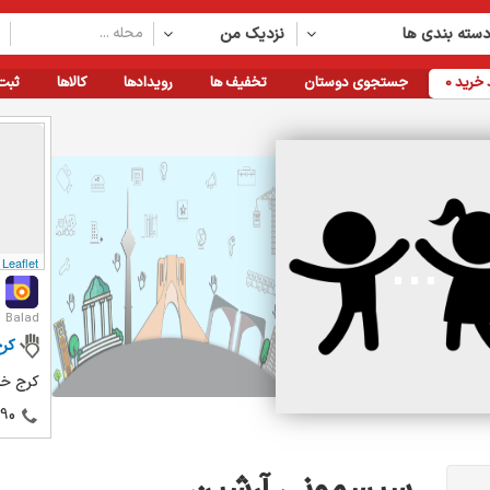
سته بندی ها
نزدیک من
خرید
0
جستجوی دوستان
تخفیف ها
رویدادها
کالاها
ثبت
Leaflet
Balad
کر
کرج خی
90