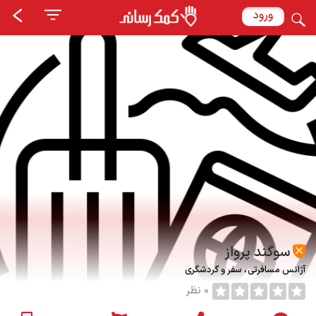
ورود
سوگند پرواز
آژانس مسافرتی
سفر و گردشگری
0 نظر