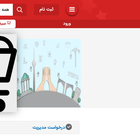
ثبت نام
همه د
ورود
سبد 
ب
ر
انات
اب
 و
درخواست مدیریت