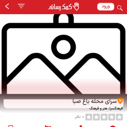
ورود
سرای محله باغ صبا
فرهنگسرا
هنر و فرهنگ
0 نظر