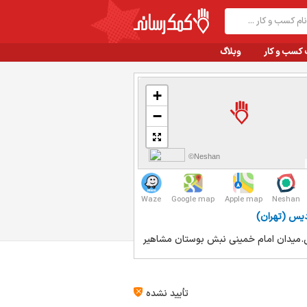
 کسب و کار
وبلاگ
+
−
©Neshan
Waze
Google map
Apple map
Neshan
دیس (تهران)
میدان امام خمینی نبش بوستان مشاهیر
تأیید نشده