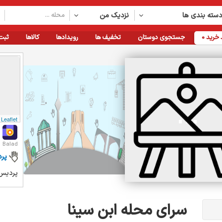
سته بندی ها
نزدیک من
خرید
0
جستجوی دوستان
تخفیف ها
رویدادها
کالاها
ثبت
Leaflet
Balad
پر
پردیس.
سرای محله ابن سینا