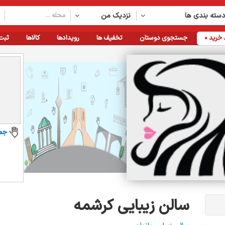
سته بندی ها
نزدیک من
خرید
0
جستجوی دوستان
تخفیف ها
رویدادها
کالاها
ثبت
جم
سالن زیبایی کرشمه