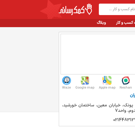
 کسب و کار
وبلاگ
Waze
Google map
Apple map
Neshan
ان
 پونک، خیابان معین، ساختمان خورشید،
وم، واحد7
021448312