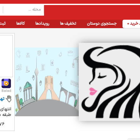
خرید
0
جستجوی دوستان
تخفیف ها
رویدادها
کالاها
ثبت
Balad
تهر
انتهای
طبقه د
76