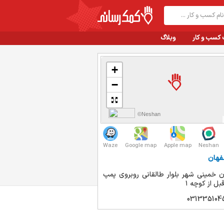
 کسب و کار
وبلاگ
+
−
©Neshan
Waze
Google map
Apple map
Neshan
فهان
 خمینی شهر بلوار طالقانی روبروی پمپ
بل از کوچه ۱
031335104