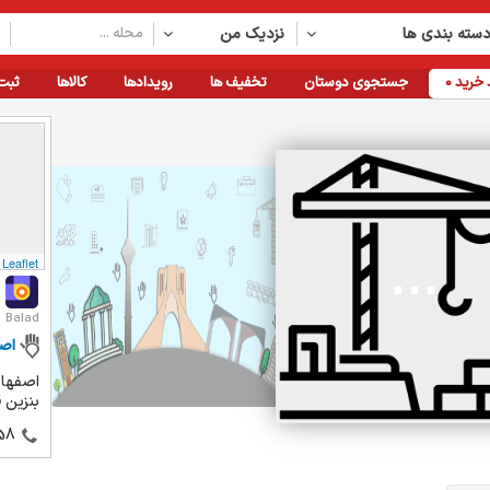
سته بندی ها
نزدیک من
خرید
0
جستجوی دوستان
تخفیف ها
رویدادها
کالاها
ثبت
Leaflet
Balad
اص
اصفهان
بنزین ق
58