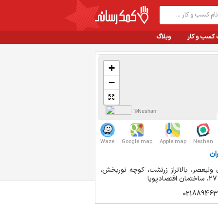
 کسب و کار
وبلاگ
+
−
©Neshan
Waze
Google map
Apple map
Neshan
ان
 وليعصر، بالاتراز زرتشت، كوچه نوربخش،
ا
021889463