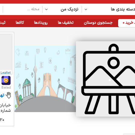
سته بندی ها
نزدیک من
خرید
0
جستجوی دوستان
تخفیف ها
رویدادها
کالاها
ثبت
Leaflet
Balad
تهر
خیابان
شماره 27، ساختمان اقتصادپوي
20