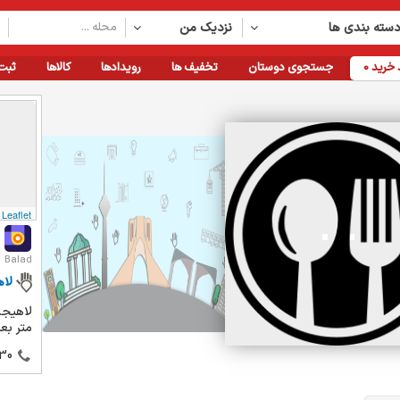
سته بندی ها
نزدیک من
خرید
0
جستجوی دوستان
تخفیف ها
رویدادها
کالاها
ثبت
Leaflet
Balad
لا
متر بع
30