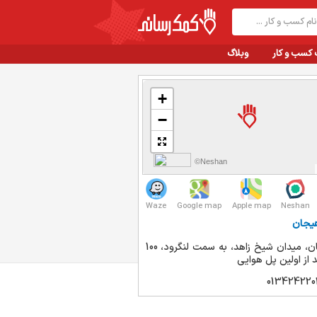
 کسب و کار
وبلاگ
+
−
©Neshan
Waze
Google map
Apple map
Neshan
هیجان
لاهیجان، میدان شیخ زاهد، به سمت لنگرود، 100
د از اولین پل هوایی
013424220