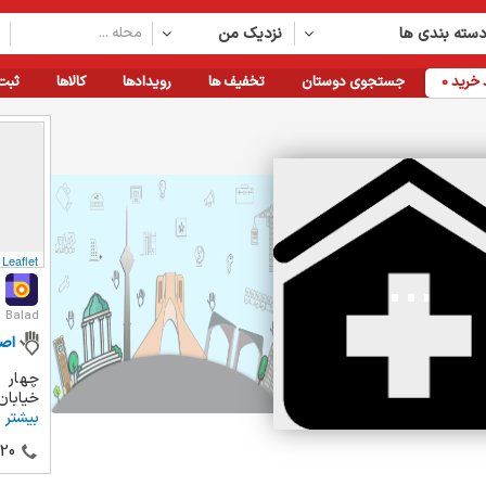
سته بندی ها
نزدیک من
خرید
0
جستجوی دوستان
تخفیف ها
رویدادها
کالاها
ثبت
Leaflet
Balad
اص
چهار ر
خیابان
بیشتر
20