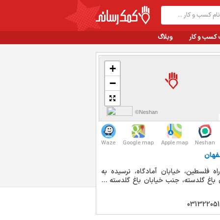
 کسب و کار
وبلاگ
+
−
©Neshan
Waze
Google map
Apple map
Neshan
فهان
اه فلسطین، خیابان آمادگاه، نرسیده به
 باغ گلدسته، جنب خیابان باغ گلدسته ...
031322051