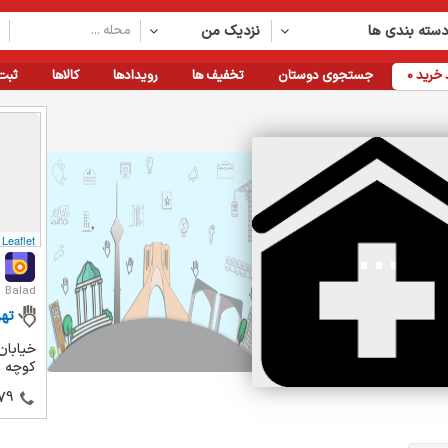
سته بندی ها
نزدیک من
خرید
0
جستجوی دوستان
تخفیف ها
رویدادها
کالاها
ثبت
Leaflet
Balad
تهر
خیابان
کوچه نی
79