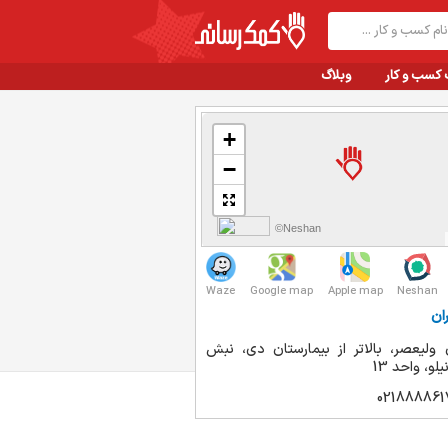
 کسب و کار
وبلاگ
+
−
©Neshan
Waze
Google map
Apple map
Neshan
ان
 ولیعصر، بالاتر از بیمارستان دی، نبش
لو، واحد 13
021888861