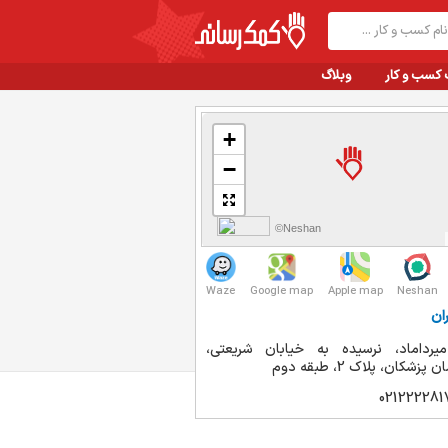
 کسب و کار
وبلاگ
+
−
©Neshan
Waze
Google map
Apple map
Neshan
ان
میرداماد، نرسیده به خیابان شریعتی،
زشکان، پلاک 2، طبقه دوم
021222281