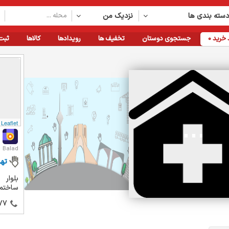
سته بندی ها
نزدیک من
خرید
0
جستجوی دوستان
تخفیف ها
رویدادها
کالاها
ثبت
Leaflet
Balad
تهر
بلوار 
ساختمان پ
77