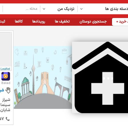
سته بندی ها
نزدیک من
خرید
0
جستجوی دوستان
تخفیف ها
رویدادها
کالاها
ثبت
Leaflet
Balad
شیر
سینما
شایان، ط
57