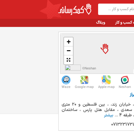
 کسب و کار
وبلاگ
+
−
©Neshan
Waze
Google map
Apple map
Neshan
از
شیراز ، خیابان زند، ، بین فلسطین و 20 متری
 سعدی ، مقابل هتل پارس ، ساختمان
بقه 4 ...
بیشتر
071323173