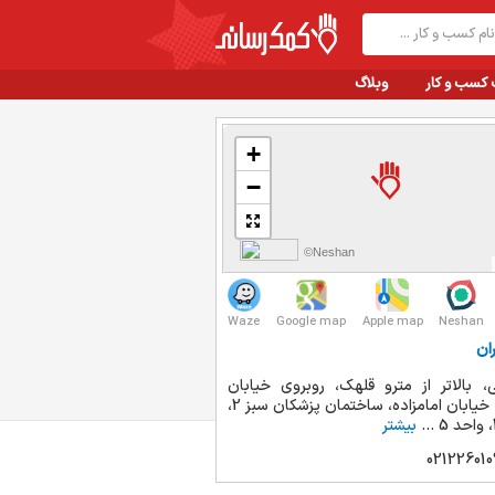
 کسب و کار
وبلاگ
+
−
©Neshan
Waze
Google map
Apple map
Neshan
ان
، بالاتر از مترو قلهک، روبروی خیابان
دولت، خیابان امامزاده، ساختمان پزشکان سبز 2،
بیشتر
021226010