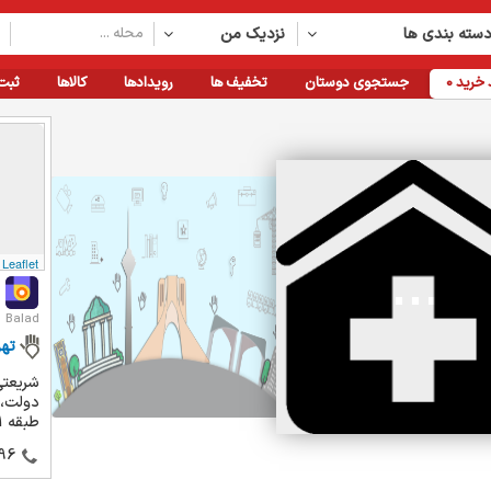
سته بندی ها
نزدیک من
خرید
0
جستجوی دوستان
تخفیف ها
رویدادها
کالاها
ثبت
Leaflet
Balad
تهر
شریعتی
طبقه 1، واحد 5 ...
96