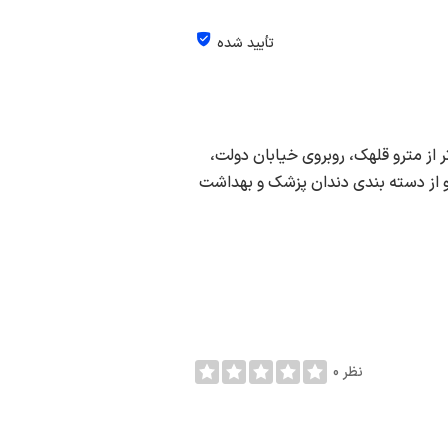
تأیید شده
ر از مترو قلهک، روبروی خیابان دولت،
بان امامزاده، ساختمان پزشکان سبز 2، طبقه 1، واحد 5 و از دسته بندی دندان پزشک و بهداشت
0 نظر