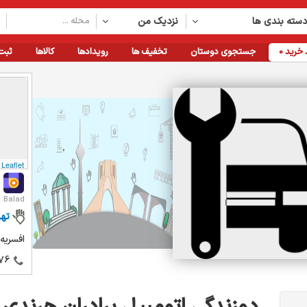
سته بندی ها
نزدیک من
خرید
0
جستجوی دوستان
تخفیف ها
رویدادها
کالاها
ثبت
Leaflet
Balad
تهر
افسریه 15 متری 4 بین خ 20و21پلاک
76