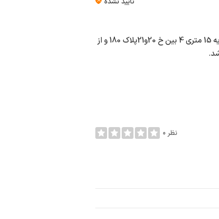
تأیید نشده
دوزندگی اتومبیل برادران هرندی در شهر تهران به آدرس افسریه 15 متری 4 بین خ 20و21پلاک 180 و از
د.
0 نظر