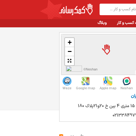
 کسب و کار
وبلاگ
+
−
©Neshan
Waze
Google map
Apple map
Neshan
ان
 180
021338497